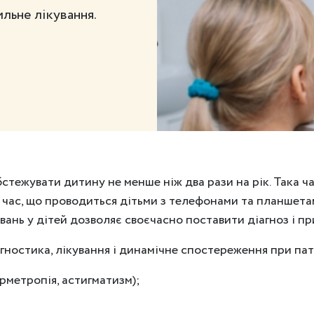
ильне лікування.
ежувати дитину не менше ніж два рази на рік. Така час
 час, що проводиться дітьми з телефонами та планшетами
ювань у дітей дозволяє своєчасно поставити діагноз і п
гностика, лікування і динамічне спостереження при пат
ерметропія, астигматизм);