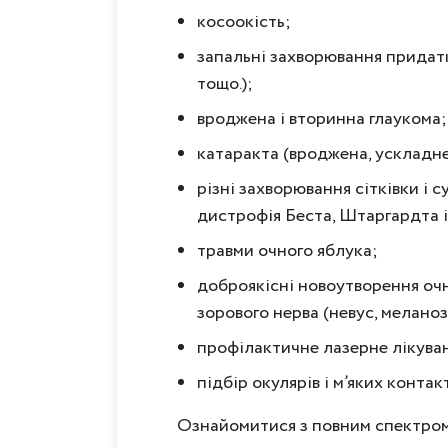
косоокість;
запальні захворювання придатко
тощо.);
вроджена і вторинна глаукома;
катаракта (вроджена, ускладне
різні захворювання сітківки і 
дистрофія Беста, Штаргардта і 
травми очного яблука;
доброякісні новоутворення очно
зорового нерва (невус, меланоз,
профілактичне лазерне лікуван
підбір окулярів і м’яких контак
Ознайомитися з повним спектром