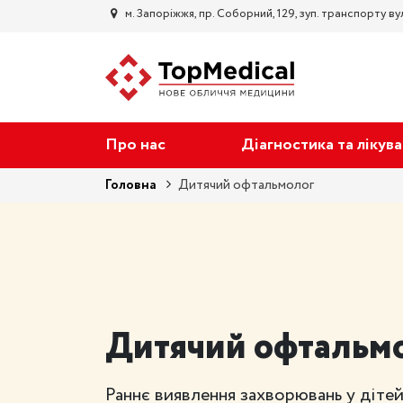
м. Запорiжжя, пр. Соборний, 129, зуп. транспорту вул
Про нас
Діагностика та лікув
Головна
Дитячий офтальмолог
Дитячий офтальм
Раннє виявлення захворювань у діте