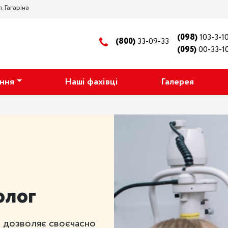
. Гагаріна
(098)
103-3-1
(800)
33-09-33
(095)
00-33-1
ання
Наші фахівці
Галерея
олог
й дозволяє своєчасно