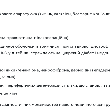
вого апарату ока (ячмінь, халязіон, блефарит, кон’юнкт
на, травматична, післяопераційна);
судинної оболонки, в тому числі при спадкової дистрофії
ін.), у дітей, які страждають на цукровий діабет і недо
ї ямки (гемангіома, нейрофіброма, дермоідні і епідермо
 гліома);
ня периферичних дегенерацій сітківки, що становлять з
тних лінз.
 діагностичних можливостей нашого медичного центру