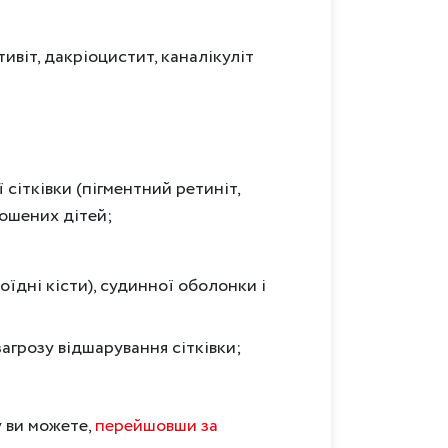
ивіт, дакріоцистит, каналікуліт
 сітківки (пігментний ретиніт,
ношених дітей;
їдні кісти), судинної оболонки і
агрозу відшарування сітківки;
 ви можете,
перейшовши за