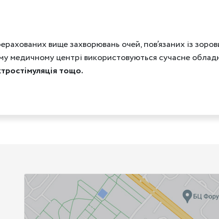
рерахованих вище захворювань очей, пов’язаних із зоро
ому медичному центрі використовуються сучасне облад
тростімуляція тощо.