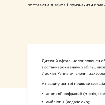
поставити діагноз і призначити прав
Дитячий офтальмолог повинен обст
в останні роки значно збільшився
7 років). Раннє виявлення захвор
У нашому центрі проводиться діа
аномалії рефракції (міопія, гіп
амбліопія (ледаче око);