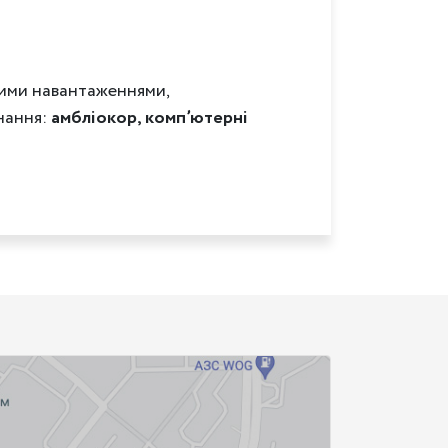
вими навантаженнями,
нання:
амбліокор, комп’ютерні