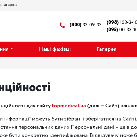
. Гагаріна
(098)
103-3-1
(800)
33-09-33
(095)
00-33-1
ання
Наші фахівці
Галерея
нційності
нційності для сайту
topmedical.ua
(далі – Сайт) кліні
и інформації можуть бути зібрані і зберігатися на Сайті
истання персональних даних Персональні дані – це від
може бути конкретно ідентифікована. Відвідувачу може