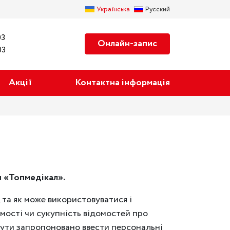
Українська
Русский
03
Онлайн-запис
03
Акції
Контактна інформація
ки «Топмедікал».
, та як може використовуватися і
омості чи сукупність відомостей про
 бути запропоновано ввести персональні