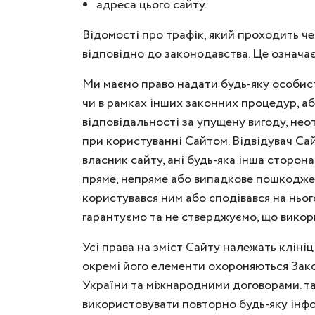
адреса цього сайту.
Відомості про трафік, який проходить че
відповідно до законодавства. Це означає
Ми маємо право надати будь-яку особист
чи в рамках інших законних процедур, аб
відповідальності за упущену вигоду, неот
при користуванні Сайтом. Відвідувач Сай
власник сайту, ані будь-яка інша сторона
пряме, непряме або випадкове пошкодженн
користувався ним або сподівався на ньог
гарантуємо та не стверджуємо, що викори
Усі права на зміст Сайту належать кліні
окремі його елементи охороняються Зако
України та міжнародними договорами. та
використовувати повторно будь-яку інфо