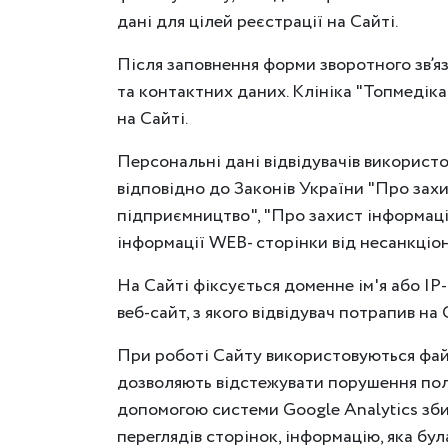
дані для цілей реєстрації на Сайті.
Після заповнення форми зворотного зв’яз
та контактних даних. Клініка "Топмедіка
на Сайті.
Персональні дані відвідувачів використо
відповідно до Законів України "Про зах
підприємництво", "Про захист інформаці
інформації WEB- сторінки від несанкціон
На Сайті фіксується доменне ім'я або IP-
веб-сайт, з якого відвідувач потрапив на С
При роботі Сайту використовуються файл
дозволяють відстежувати порушення полі
допомогою системи Google Analytics збир
переглядів сторінок, інформацію, яка бу