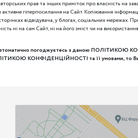
авторських прав та інших приміток про власність на зав
 активне гіперпосилання на Сайт. Копіювання інформаці
торінках відвідувача, у блогах, соціальних мережах. Пр
ість ні на сам Сайт, ні на його зміст чи на використанн
Ви автоматично погоджуєтесь з даною ПОЛІТИКОЮ К
ЛІТИКОЮ КОНФІДЕНЦІЙНОСТІ та її умовами, то Ви м