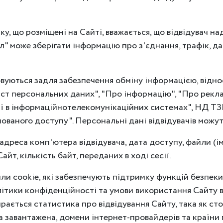
ку, що розміщені на Сайті, вважається, що відвідувач н
л" може зберігати інформацію про з'єднання, трафік, да
вуються задля забезпечення обміну інформацією, відно
ист персональних даних", "Про інформацію", "Про рекла
ї в інформаційнотелекомунікаційних системах", НД ТЗІ
ованого доступу". Персональні дані відвідувачів можуть
адреса комп'ютера відвідувача, дата доступу, файли (ім
айт, кількість байт, переданих в ході сесії.
и cookie, які забезпечують підтримку функцій безпеки 
тики конфіденційності та умови використання Сайту в
ається статистика про відвідування Сайту, така як стор
ла завантажена, домени інтернет-провайдерів та країни