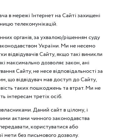
ача в мережі Інтернет на Сайті захищені
мницю телекомунікацій.
нних органів, за ухвалою/рішенням суду
 законодавством України. Ми не несемо
ки відвідувачів Сайту, якщо такі виникли
які максимально дозволяє закон, ані
вання Сайту, не несе відповідальності за
м, що відвідувач мав доступ до Сайту,
ивість таких пошкоджень та втрат. Ми не
ь інтересам третіх осіб.
власниками. Даний сайт в цілому, і
ншими актами чинного законодавства
 передавати, користуватися або
ї мети без письмового дозволу.