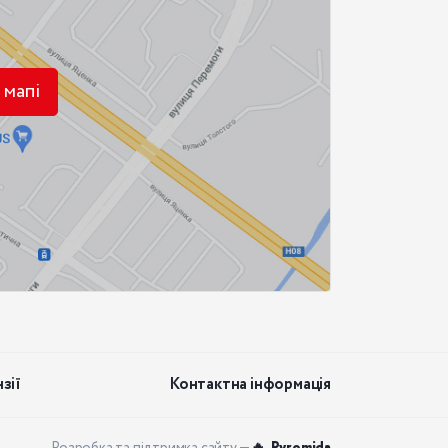
 мапі
зії
Контактна інформація
Розробка та підтримка сайту —
🔥 Pyromida