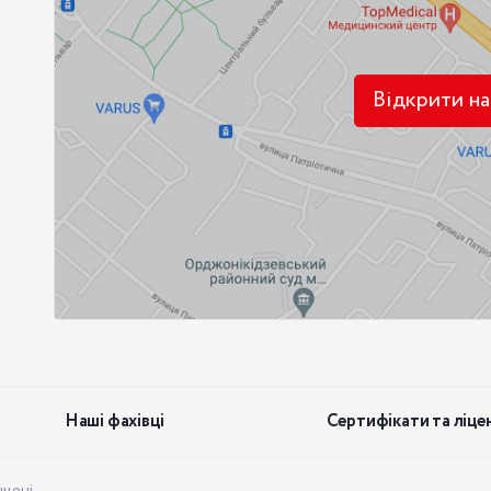
Відкрити на
Наші фахівці
Сертифікати та ліцен
щені.