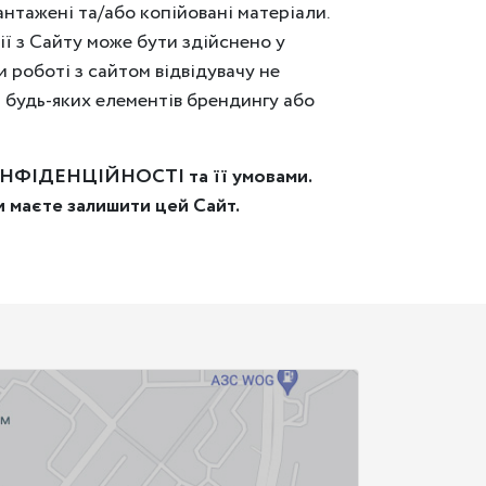
антажені та/або копійовані матеріали.
ї з Сайту може бути здійснено у
и роботі з сайтом відвідувачу не
я будь-яких елементів брендингу або
ОНФІДЕНЦІЙНОСТІ та її умовами.
аєте залишити цей Сайт.