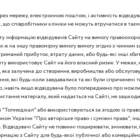
рез мережу, електронною поштою, і активність відвідув
, що співробітники клініки не можуть втручатися в тає
у інформацію відвідувачів Сайту на вимогу правоохоро
о ж на іншу правомірну вимогу вимогу згідно з чинним
риманий прибуток, втрату даних, або будь-які інші збит
ту використовує Сайт на його власний ризик. У межах, 
, яка залучена до створення, виробництва або обслугову
я, які будь-коли завдавалися та які були спричинені ти
о, навіть якщо відвідувача було попереджено про можл
стання матеріалу, який надається на Сайті, не зашкодит
ці "Топмедікал" або використовуються за згодою із право
ном України "Про авторське право і суміжні права", і
. Відвідувачі Сайту не повинні поширювати, змінювати,
рмацію з Сайту для будь-якої публічної або комерційно